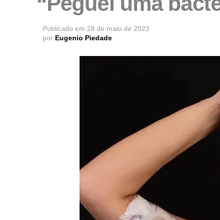
“Peguei uma bactéri
Publicado em
28 de maio de 2023
por
Eugenio Piedade