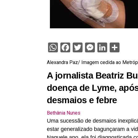
WhatsApp
Facebook
Twitter
Messenge
Linked
Sha
Alexandra Paz/ Imagem cedida ao Metróp
A jornalista Beatriz 
doença de Lyme, após
desmaios e febre
Bethânia Nunes
Uma sucessão de desmaios inexplicáv
estar generalizado bagunçaram a vida
Naquele ano, ela foi diagnosticada