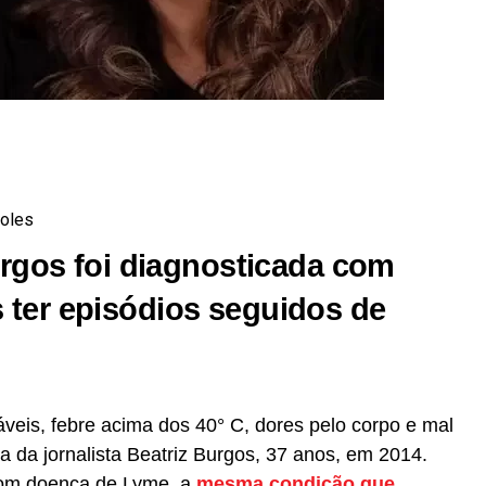
r
In
re
oles
Burgos foi diagnosticada com
 ter episódios seguidos de
eis, febre acima dos 40° C, dores pelo corpo e mal
 da jornalista Beatriz Burgos, 37 anos, em 2014.
 com doença de Lyme, a
mesma condição que