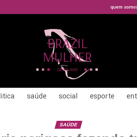
quem somo
itica
saúde
social
esporte
en
SAÚDE