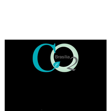
Se o benefício for concedido, o valor deverá ser utilizado
para despesas com moradia.
O que é necessário durante o recebimento
Enquanto recebe o auxílio, a beneficiária deve manter o
acompanhamento psicossocial em uma das unidades ou
na rede de proteção às mulheres vítimas de violência.
Também é necessário apresentar, nos primeiros 45 dias