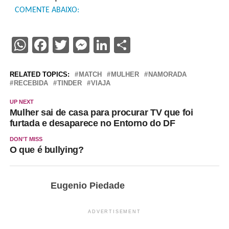
COMENTE ABAIXO:
WhatsApp
Facebook
Twitter
Messenger
LinkedIn
Share
RELATED TOPICS:
MATCH
MULHER
NAMORADA
RECEBIDA
TINDER
VIAJA
UP NEXT
Mulher sai de casa para procurar TV que foi
furtada e desaparece no Entorno do DF
DON'T MISS
O que é bullying?
Eugenio Piedade
ADVERTISEMENT