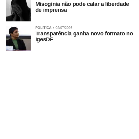
meses. Para isso, a beneficiária deverá comprovar
Misoginia não pode calar a liberdade
inscrição em pelo menos dois cursos de capacitação,
de imprensa
qualificação profissional ou empreendedorismo.
POLITICA
02/07/2026
Transparência ganha novo formato no
ADVERTISEMENT
IgesDF