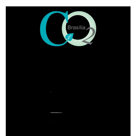
Também é preciso, nesse caso, apresentar o
comprovante de cadastro na Codhab e um documento
que comprove a continuidade da locação do imóvel,
como contrato de aluguel ou declaração do locador
A permanência depende do cumprimento dos critérios
previstos e da regularidade do acompanhamento feito
pelas unidades ou pela rede de proteção às mulheres
vítimas de violência.
ADVERTISEMENT