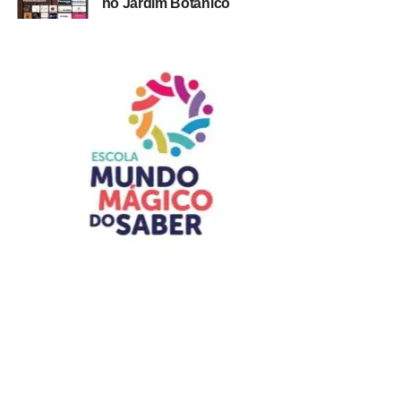
no Jardim Botânico
Como solicitar
O primeiro passo é procurar presencialmente uma das
unidades de atendimento psicossocial. Durante o
atendimento, uma equipe multidisciplinar avalia a
situação da vítima e elabora um relatório técnico para
verificar se ela atende aos critérios estabelecidos pela
Portaria nº 49/2026.
ADVERTISEMENT