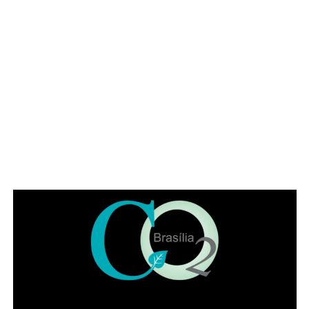
dos Territórios (TJDFT), com base na Lei Maria da Penha
⇒ Estar em situação de vulnerabilidade econômica e
social
ADVERTISEMENT