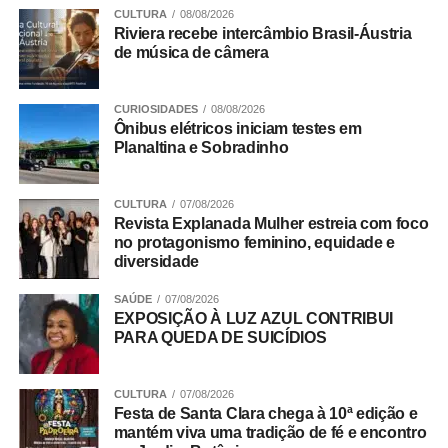
Especializado de Atendimento à Mulher (Ceam), na Casa
CULTURA
08/08/2026
Riviera recebe intercâmbio Brasil-Áustria
Abrigo ou nos Espaços Acolher.
de música de câmera
ADVERTISEMENT
CURIOSIDADES
08/08/2026
Ônibus elétricos iniciam testes em
Planaltina e Sobradinho
CULTURA
07/08/2026
Revista Explanada Mulher estreia com foco
no protagonismo feminino, equidade e
diversidade
SAÚDE
07/08/2026
EXPOSIÇÃO À LUZ AZUL CONTRIBUI
PARA QUEDA DE SUICÍDIOS
CULTURA
07/08/2026
Festa de Santa Clara chega à 10ª edição e
mantém viva uma tradição de fé e encontro