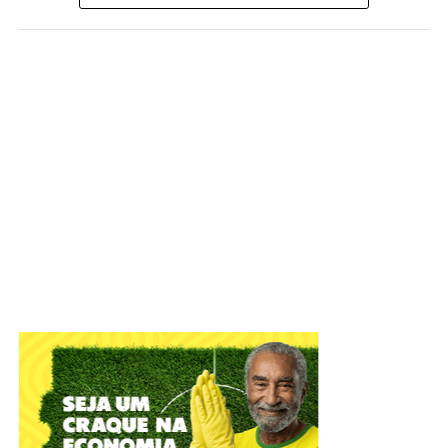
Unidades do Espaço Acolher estão entre as instituições
que fazem acompanhamento psicossocial de mulheres
em situação de vulnerabilidade | Foto: Tony
Oliveira/Agência Brasília
Atualmente, 765 mulheres recebem o auxílio; e, entre
janeiro e junho deste ano, foram registrados 4.327
atendimentos. O acesso ocorre por demanda espontânea,
e não há limite de vagas.
ADVERTISEMENT