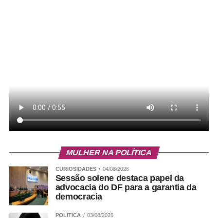
Mulheres que não possuírem documentos para
comprovar renda ou residência poderão utilizar
autodeclaração. Além disso, é obrigatória a inscrição no
Cadastro Único para Programas Sociais (CadÚnico),
caso ainda não estejam cadastradas, e a apresentação
do comprovante de cadastro no programa habitacional da
Companhia de Desenvolvimento Habitacional do Distrito
Federal (Codhab). Quando indicado, também poderá ser
necessária a participação em programas sociais
complementares.
Leia Também:
QR Code em
banheiros do DF conecta vítimas de
MULHER NA POLÍTICA
violência ao programa Direito Delas
CURIOSIDADES
04/08/2026
Sessão solene destaca papel da
Como funciona a prorrogação
advocacia do DF para a garantia da
democracia
O benefício pode ser disponibilizado por mais seis
POLITICA
03/08/2026