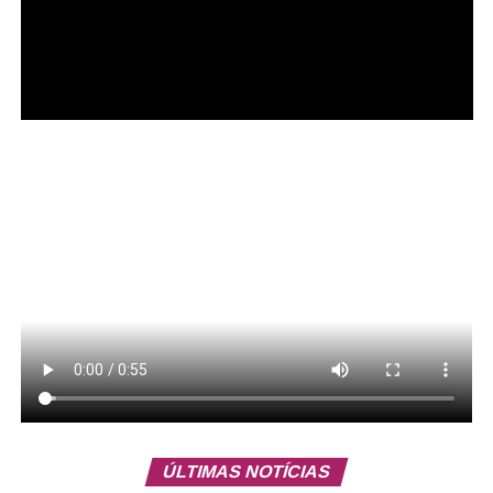
⇒ Residir no Distrito Federal
⇒ Possuir renda per capita de até meio salário mínimo ou
renda familiar de até dois salários mínimos
Leia Também:
Mulher é achada
morta em quarto de hotel
⇒ Estar em acompanhamento psicossocial na Casa da
ÚLTIMAS NOTÍCIAS
Mulher Brasileira, em alguma unidade do Centro