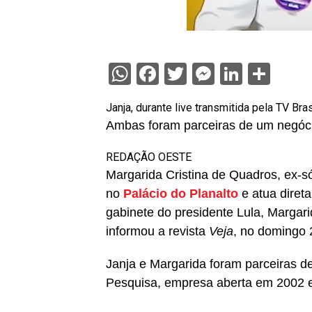
WhatsApp
Facebook
Twitter
Messenge
Linked
Sha
Janja, durante live transmitida pela TV Br
Ambas foram parceiras de um negóci
REDAÇÃO OESTE
Margarida Cristina de Quadros, ex-s
no
Palácio do Planalto
e atua diret
gabinete do presidente Lula, Margari
informou a revista
Veja
, no domingo 
Janja e Margarida foram parceiras de
Pesquisa, empresa aberta em 2002 em