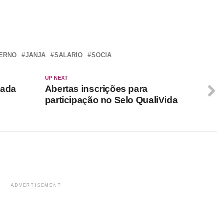
r
In
re
ERNO
JANJA
SALARIO
SOCIA
UP NEXT
tada
Abertas inscrições para
participação no Selo QualiVida
ADVERTISEMENT