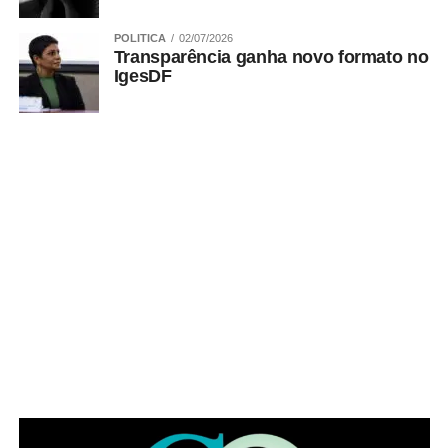
POLITICA
02/07/2026
Transparência ganha novo formato no
ADVERTISEMENT
IgesDF
Também é preciso, nesse caso, apresentar o