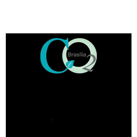
Se o benefício for concedido, o valor deverá ser utilizado
para despesas com moradia.
O que é necessário durante o recebimento
Enquanto recebe o auxílio, a beneficiária deve manter o
acompanhamento psicossocial em uma das unidades ou
na rede de proteção às mulheres vítimas de violência.
Também é necessário apresentar, nos primeiros 45 dias
de recebimento do benefício, o contrato de locação do
imóvel ou uma declaração assinada pelo proprietário.