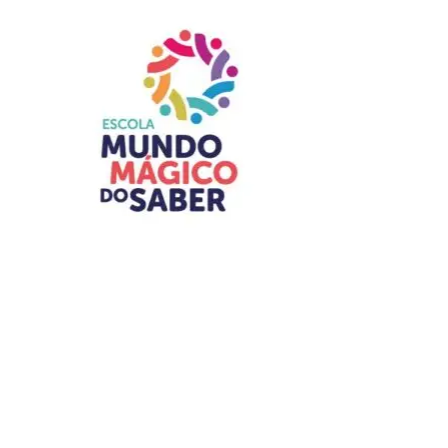
O primeiro passo é procurar presencialmente uma das
unidades de atendimento psicossocial. Durante o
atendimento, uma equipe multidisciplinar avalia a
situação da vítima e elabora um relatório técnico para
verificar se ela atende aos critérios estabelecidos pela
Portaria nº 49/2026.
ADVERTISEMENT