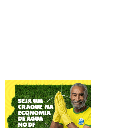
Unidades do Espaço Acolher estão entre as instituições
que fazem acompanhamento psicossocial de mulheres
em situação de vulnerabilidade | Foto: Tony
Oliveira/Agência Brasília
Atualmente, 765 mulheres recebem o auxílio; e, entre
janeiro e junho deste ano, foram registrados 4.327
atendimentos. O acesso ocorre por demanda espontânea,
e não há limite de vagas.
ADVERTISEMENT