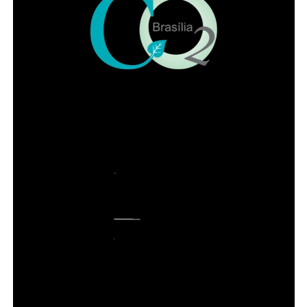
comprovante de cadastro na Codhab e um documento
que comprove a continuidade da locação do imóvel,
como contrato de aluguel ou declaração do locador
A permanência depende do cumprimento dos critérios
previstos e da regularidade do acompanhamento feito
pelas unidades ou pela rede de proteção às mulheres
vítimas de violência.
ADVERTISEMENT