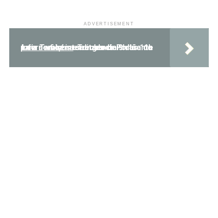
ADVERTISEMENT
Leia Também:
Trecho do Portão do Inferno fica interditado de 9h às 11h para serviços emergenciais durante a semana