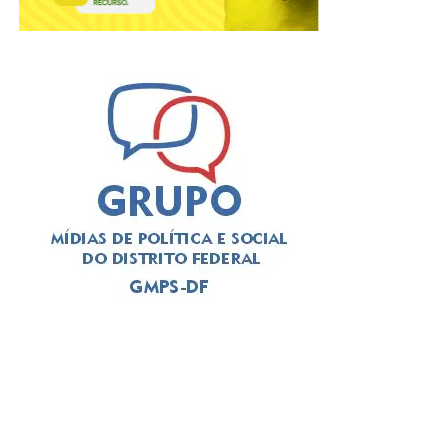
A solenidade foi presidida pelo
deputado Thiago
Manzoni (PL)
, que substituiu a
deputada Jaqueline
Silva (MDB)
, autora da iniciativa para a realização do
evento. Em seu pronunciamento, Manzoni, que é
advogado, alertou para a importância da categoria
durante o atual momento de “crise institucional que
assola o Brasil”. O deputado exaltou a categoria a se