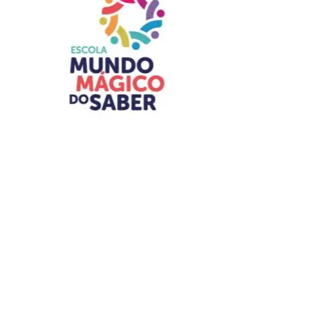
A presidente do Instituto de Advogados do Distrito
Federal, Jaqueline de Domênico, agradeceu a
participação ativa de cada um daqueles que dedicaram
seu tempo e para que o órgão de se consolidasse como
uma das mais respeitadas instituições jurídicas do DF.
“Nossos agradecimentos a todos que, em diferentes
gerações, contribuíram para fortalecer uma instituição que
permanece fiel a seus princípios desde 1970. Celebrar os
56 anos do IADF é honrar aqueles que construíram a
nossa história, valorizar quem a mantém viva e renovar o
compromisso de fortalecer o IADF para as próximas
gerações”, pontuou Jaqueline.
Leia Também:
Mais de 100