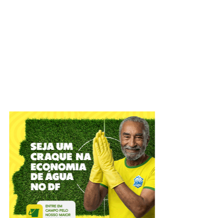
IADF tem objetivo de defender o Estado Democrático de
Direito e colaborar com o aperfeiçoamento das práticas
jurídico-administrativas
A Câmara Legislativa celebrou, nesta terça-feira (4), os
56
anos do Instituto de Advogados do Distrito Federal
(IADF)
. A sessão solene, em plenário, relembrou
momentos marcantes da entidade que atua na difusão
científica, com o objetivo de defender o Estado
Democrático de Direito e colaborar com o Poder Público
no aperfeiçoamento das práticas jurídico-administrativas.
ADVERTISEMENT