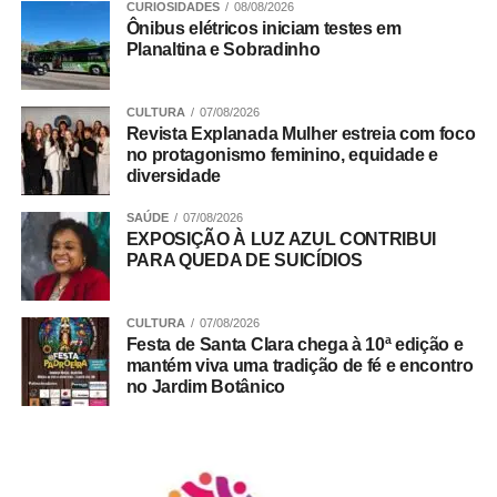
CURIOSIDADES
08/08/2026
justiça e a cidadania. A instituição também destacou sua
Ônibus elétricos iniciam testes em
contribuição para o aperfeiçoamento das políticas
Planaltina e Sobradinho
públicas e para o fortalecimento da segurança jurídica no
DF.
CULTURA
07/08/2026
Revista Explanada Mulher estreia com foco
Trabalho Coletivo
no protagonismo feminino, equidade e
diversidade
SAÚDE
07/08/2026
ADVERTISEMENT
EXPOSIÇÃO À LUZ AZUL CONTRIBUI
PARA QUEDA DE SUICÍDIOS
CULTURA
07/08/2026
Festa de Santa Clara chega à 10ª edição e
mantém viva uma tradição de fé e encontro
no Jardim Botânico