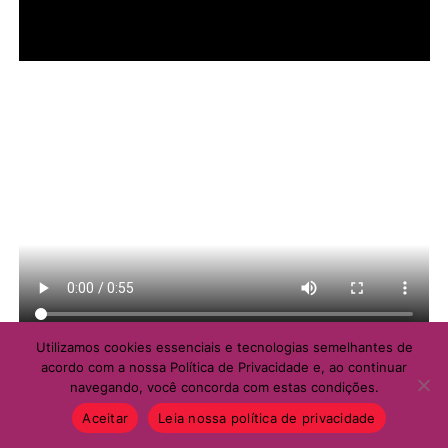
Utilizamos cookies essenciais e tecnologias semelhantes de
acordo com a nossa Política de Privacidade e, ao continuar
MULHER SOCIAL
navegando, você concorda com estas condições.
DIVERSAS
07/08/2026
Aceitar
Leia nossa política de privacidade
Semana termina com mais de mil