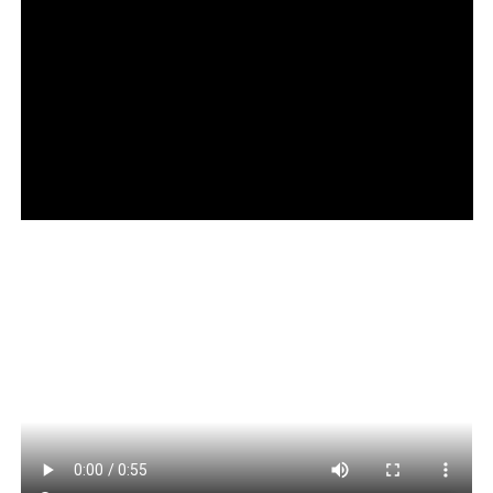
COMENTE ABAIXO:
WhatsApp
Facebook
Twitter
Messenger
LinkedIn
Share