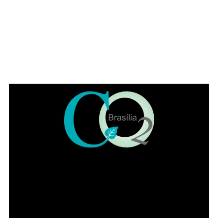
posicionar, como em outros momentos históricos. “É
necessário que a advocacia se levante tendo em vista os
muitos direitos desrespeitados no Brasil, como, por
exemplo, a avocação de competência para abertura de
inquérito sem prerrogativa de foro”, citou o parlamentar.
Representando a Federação Nacional dos Institutos dos
Advogados, Eduardo Lycurgo ressaltou que “sempre que
as trevas se impuseram ou ameaçaram a sociedade os
advogados ajudam a iluminar o bom caminho”. No IADF,
segundo ele, a “categoria trabalha de braços dados na
disseminação da cultura jurídica para que a sociedade
possa andar pelo caminho da correção”.
Leia Também:
Mais de 100 mil peças:
conheça o Bazar da Beth, no P Sul, o
maior bazar de roupas da capital
Já o presidente da OAB-DF, Paulo Maurício Braz