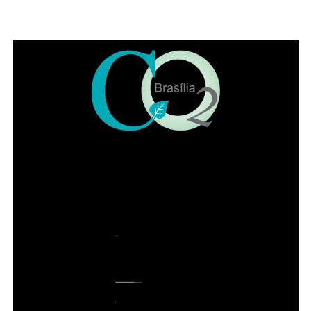
condutores alcoolizados foram
autuados no fim de semana
Também participaram da solenidade a ministra
convocada do Superior Tribunal de Justiça (STJ) Nilsoni
de Freitas e o orador oficial da IADF, Pedro Gordilho. Ao
final do evento receberam homenagens os membros da
mesa da sessão solene, os integrantes da diretoria
executiva e demais advogados que participaram da
história da instituição.
Presidente honorário do IADF, Francisco Lacerda Neto
falou em nome dos homenageados. Entre lembranças,
citou advogados de renome no DF, como Sepúlveda
Pertence, Sigmaringa Seixas e Maurício Correa. Lacerda
Neto recordou que o Instituto começou com 57
fundadores de diversas cidades brasileiras. “Uma das
brincadeiras da época é que ninguém acha que o
advogado seja santo, mas todo mundo espera que faça