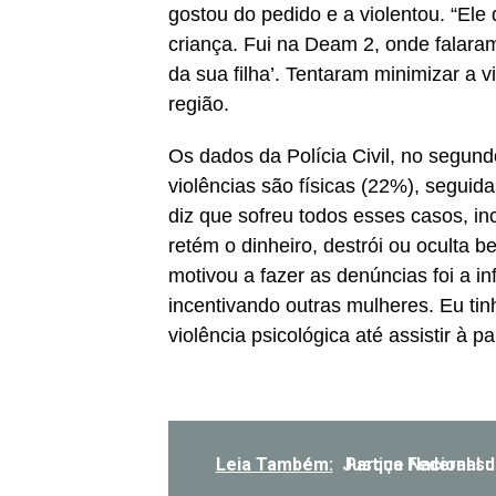
gostou do pedido e a violentou. “El
criança. Fui na Deam 2, onde falaram 
da sua filha’. Tentaram minimizar a v
região.
Os dados da Polícia Civil, no segun
violências são físicas (22%), seguida
diz que sofreu todos esses casos, in
retém o dinheiro, destrói ou oculta b
motivou a fazer as denúncias foi a
incentivando outras mulheres. Eu tin
violência psicológica até assistir à 
Leia Também:
Justiça Federal suspende nova licitação 