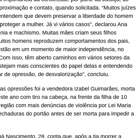
proximação e contato, quando solicitada. “Muitos juízes
 entendem que devem preservar a liberdade do homem
proteger a mulher. Já vi vários casos”, declarou Ana
ginia e machismo. Muitas mães criam seus filhos
Muitos homens reproduzem comportamentos dos pais,
estão em um momento de maior independência, no
. Com isso, têm aberto caminhos em vários setores da
stejam mais conscientes do papel delas e entendendo
r de opressão, de desvalorização”, concluiu.
as opressões foi a vendedora Izabel Guimarães, morta
te ano com tiro na cabeça, na frente da filha de 10
região com mais denúncias de violência por Lei Maria
echaduras do portão antes de ser morta para impedir a
á Nascimento, 28, conta que, após a tia morrer a