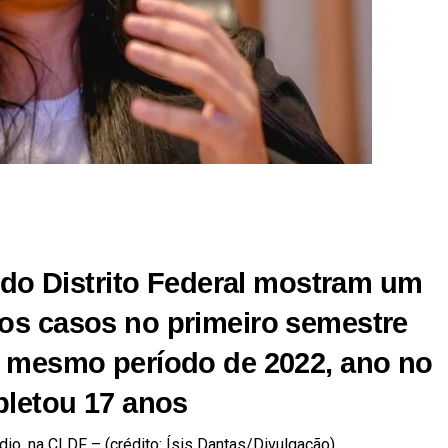
r
In
re
l do Distrito Federal mostram um
os casos no primeiro semestre
o mesmo período de 2022, ano no
pletou 17 anos
ídio, na CLDF – (crédito: Ísis Dantas/Divulgação)