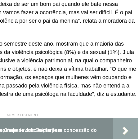
e deixa de ser um bom pai quando ele bate nessa
vamos fazer a ocorrência, mas vai ser difícil. É o pai
iolência por ser o pai da menina”, relata a moradora da
do semestre deste ano, mostram que a maioria das
s da violência psicológica (8%) e da sexual (1%). Jiula
clusive a violência patrimonial, na qual o companheiro
ens e objetos, e não deixa a vítima trabalhar. “O que me
 informação, os espaços que mulheres vêm ocupando e
ha passado pela violência física, mas não entendia a
palestra de uma psicóloga na faculdade”, diz a estudante.
ADVERTISEMENT
para concessão do Parque Nacional de Chapada dos Guimarães