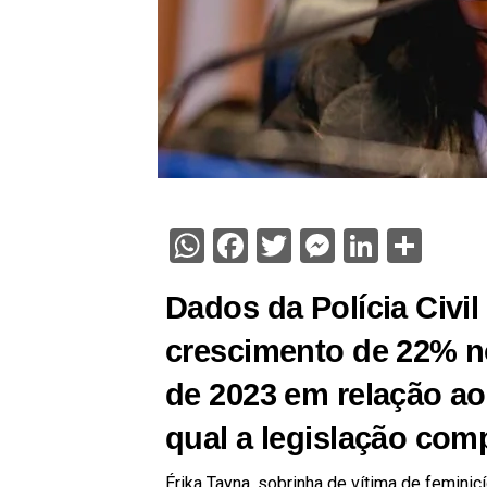
WhatsApp
Facebook
Twitter
Messenge
Linked
Sha
Dados da Polícia Civi
crescimento de 22% n
de 2023 em relação a
qual a legislação com
Érika Tayna, sobrinha de vítima de feminic